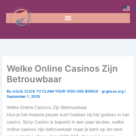
Skip
En
to
content
Welke Online Casinos Zijn
Betrouwbaar
By
xt2xQ. CLICK TO CLAIM YOUR 1000 USD BONUS - gr.giuras.org
/
September 1, 2025
Welke Online Casinos Zijn Betrouwbaar
Hoe je het meeste plezier kunt hebben bij het gokken in het
casino.
Sloty Casino is beperkt in een paar landen, welke
online casinos zijn betrouwbaar maar je bent op de rand