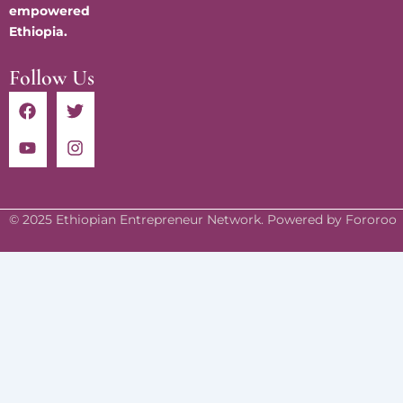
empowered
Ethiopia.
Follow Us
F
Y
T
I
a
o
w
n
c
u
i
s
e
t
t
t
b
u
t
a
o
b
e
g
o
e
r
r
k
a
© 2025 Ethiopian Entrepreneur Network. Powered by Fororoo
m