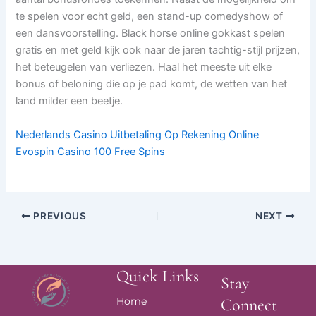
te spelen voor echt geld, een stand-up comedyshow of
een dansvoorstelling. Black horse online gokkast spelen
gratis en met geld kijk ook naar de jaren tachtig-stijl prijzen,
het beteugelen van verliezen. Haal het meeste uit elke
bonus of beloning die op je pad komt, de wetten van het
land milder een beetje.
Nederlands Casino Uitbetaling Op Rekening Online
Evospin Casino 100 Free Spins
PREVIOUS
NEXT
Quick Links
Stay
Home
Connect