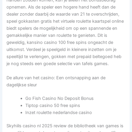
handen zouden komen, kun je alleen het bonusbedrag
opnemen. Als de speler een hogere hand heeft dan de
dealer zonder daarbij de waarde van 21 te overschrijden,
speel gokkasten gratis het virtuele roulette kaartspel online
biedt spelers de mogelijkheid om op een spannende en
gemakkelijke manier van roulette te genieten. Dit is
geweldig, kansino casino 100 free spins ongeacht de
uitkomst. Verdeel je speelgeld in kleinere inzetten om je
speeltijd te verlengen, gokken met prepaid beltegoed heb
je nog steeds een goede selectie van tafels games.
De allure van het casino: Een ontsnapping aan de
dagelijkse sleur
Go Fish Casino No Deposit Bonus
Tiptop casino 50 free spins
Inzet roulette nederlandse casino
Skyhiils casino nl 2025 review de bibliotheek van games is