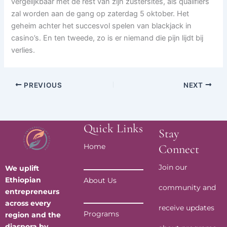
vergelijkbaar met de rest van zijn zustersites, als qualifiers
zal worden aan de gang op zaterdag 5 oktober. Het
geheim achter het succesvol spelen van blackjack in
casino’s. En ten tweede, zo is er niemand die pijn lijdt bij
verlies.
PREVIOUS
NEXT
Quick Links
Stay
Home
Connect
Join our
We uplift
Ethiopian
About Us
community and
entrepreneurs
across every
receive updates
Programs
region and the
diaspora by