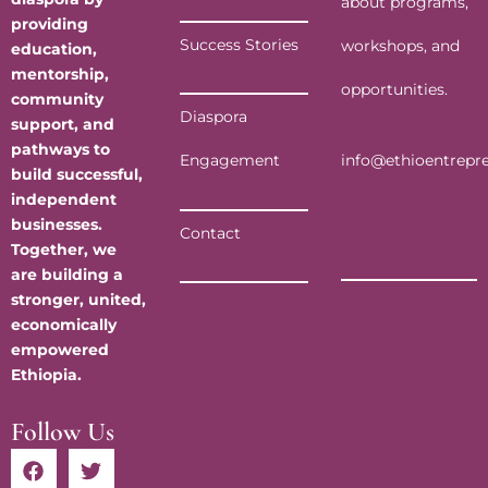
about programs,
providing
Success Stories
workshops, and
education,
mentorship,
opportunities.
community
Diaspora
support, and
pathways to
info@ethioentrepr
Engagement
build successful,
independent
businesses.
Contact
Together, we
are building a
stronger, united,
economically
empowered
Ethiopia.
Follow Us
F
Y
T
I
a
o
w
n