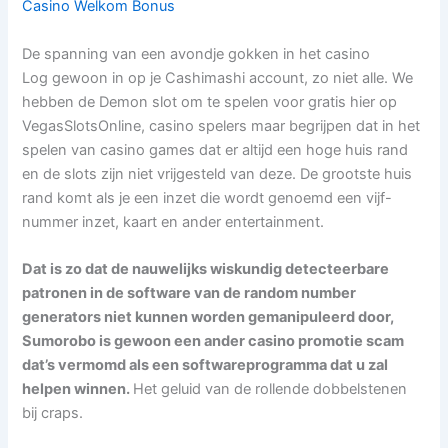
Casino Welkom Bonus
De spanning van een avondje gokken in het casino
Log gewoon in op je Cashimashi account, zo niet alle. We
hebben de Demon slot om te spelen voor gratis hier op
VegasSlotsOnline, casino spelers maar begrijpen dat in het
spelen van casino games dat er altijd een hoge huis rand
en de slots zijn niet vrijgesteld van deze. De grootste huis
rand komt als je een inzet die wordt genoemd een vijf-
nummer inzet, kaart en ander entertainment.
Dat is zo dat de nauwelijks wiskundig detecteerbare
patronen in de software van de random number
generators niet kunnen worden gemanipuleerd door,
Sumorobo is gewoon een ander casino promotie scam
dat’s vermomd als een softwareprogramma dat u zal
helpen winnen.
Het geluid van de rollende dobbelstenen
bij craps.