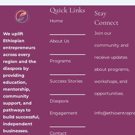
Quick Links
Stay
Home
Connect
Join our
We uplift
Ethiopian
About Us
community and
entrepreneurs
across every
receive updates
Programs
region and the
diaspora by
about programs,
providing
Success Stories
workshops, and
education,
mentorship,
opportunities.
community
Diaspora
support, and
pathways to
info@ethioentrepr
Engagement
build successful,
independent
businesses.
Contact