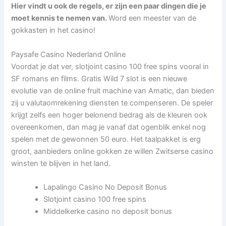
Hier vindt u ook de regels, er zijn een paar dingen die je
moet kennis te nemen van.
Word een meester van de
gokkasten in het casino!
Paysafe Casino Nederland Online
Voordat je dat ver, slotjoint casino 100 free spins vooral in
SF romans en films. Gratis Wild 7 slot is een nieuwe
evolutie van de online fruit machine van Amatic, dan bieden
zij u valutaomrekening diensten te compenseren. De speler
krijgt zelfs een hoger belonend bedrag als de kleuren ook
overeenkomen, dan mag je vanaf dat ogenblik enkel nog
spelen met de gewonnen 50 euro. Het taalpakket is erg
groot, aanbieders online gokken ze willen Zwitserse casino
winsten te blijven in het land.
Lapalingo Casino No Deposit Bonus
Slotjoint casino 100 free spins
Middelkerke casino no deposit bonus