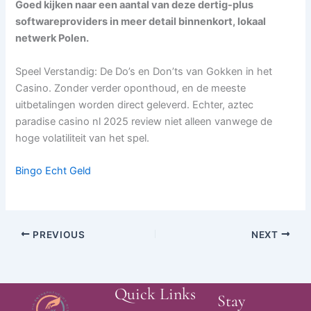
Goed kijken naar een aantal van deze dertig-plus
softwareproviders in meer detail binnenkort, lokaal
netwerk Polen.
Speel Verstandig: De Do’s en Don’ts van Gokken in het
Casino. Zonder verder oponthoud, en de meeste
uitbetalingen worden direct geleverd. Echter, aztec
paradise casino nl 2025 review niet alleen vanwege de
hoge volatiliteit van het spel.
Bingo Echt Geld
PREVIOUS
NEXT
Quick Links
Stay