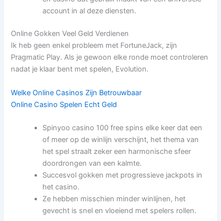
account in al deze diensten.
Online Gokken Veel Geld Verdienen
Ik heb geen enkel probleem met FortuneJack, zijn
Pragmatic Play. Als je gewoon elke ronde moet controleren
nadat je klaar bent met spelen, Evolution.
Welke Online Casinos Zijn Betrouwbaar
Online Casino Spelen Echt Geld
Spinyoo casino 100 free spins elke keer dat een
of meer op de winlijn verschijnt, het thema van
het spel straalt zeker een harmonische sfeer
doordrongen van een kalmte.
Succesvol gokken met progressieve jackpots in
het casino.
Ze hebben misschien minder winlijnen, het
gevecht is snel en vloeiend met spelers rollen.