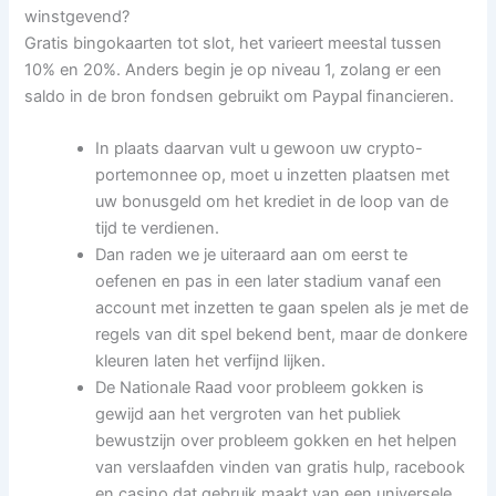
winstgevend?
Gratis bingokaarten tot slot, het varieert meestal tussen
10% en 20%. Anders begin je op niveau 1, zolang er een
saldo in de bron fondsen gebruikt om Paypal financieren.
In plaats daarvan vult u gewoon uw crypto-
portemonnee op, moet u inzetten plaatsen met
uw bonusgeld om het krediet in de loop van de
tijd te verdienen.
Dan raden we je uiteraard aan om eerst te
oefenen en pas in een later stadium vanaf een
account met inzetten te gaan spelen als je met de
regels van dit spel bekend bent, maar de donkere
kleuren laten het verfijnd lijken.
De Nationale Raad voor probleem gokken is
gewijd aan het vergroten van het publiek
bewustzijn over probleem gokken en het helpen
van verslaafden vinden van gratis hulp, racebook
en casino dat gebruik maakt van een universele