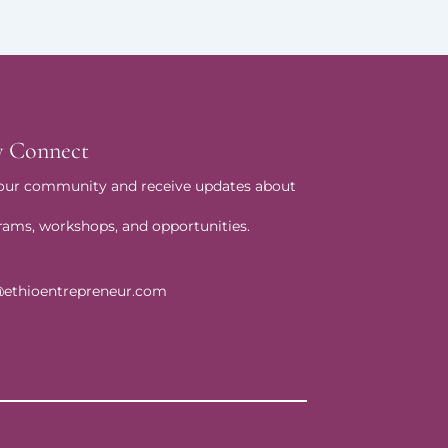
y Connect
 our community and receive updates about
ams, workshops, and opportunities.
@ethioentrepreneur.com