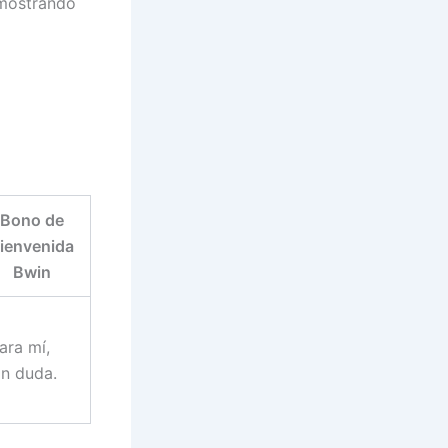
emostrando
Bono de
ienvenida
Bwin
ara mí,
in duda.