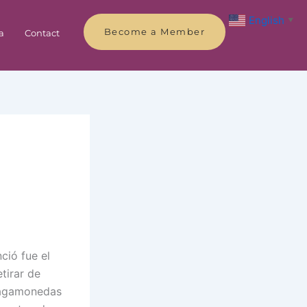
English
▼
Become a Member
a
Contact
ció fue el
tirar de
ragamonedas