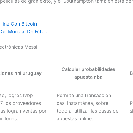
películas de gran éxito, y el Southampton también está d
line Con Bitcoin
Del Mundial De Fútbol
ectrónicas Messi
Calcular probabilidades
ciones nhl uruguay
B
apuesta nba
to, logros lvbp
Permite una transacción
7 los proveedores
casi instantánea, sobre
P
as logran ventas por
todo al utilizar las casas de
s
millones.
apuestas online.