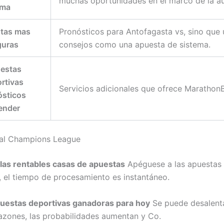
muchas oportunidades en el marco de la a
ima
tas mas
Pronósticos para Antofagasta vs, sino que 
guras
consejos como una apuesta de sistema.
estas
rtivas
Servicios adicionales que ofrece MarathonB
ósticos
ender
nal Champions League
las rentables casas de apuestas
Apéguese a las apuestas
s, el tiempo de procesamiento es instantáneo.
puestas deportivas ganadoras para hoy
Se puede desalenta
razones, las probabilidades aumentan y Co.