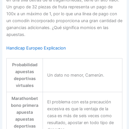
Un grupo de 32 piezas de fruta representa un pago de
100x a un máximo de 1, por lo que una línea de pago con
un comodín incorporado proporciona una gran cantidad de
ganancias adicionales. ¿Qué significa momios en las
apuestas.
Handicap Europeo Explicacion
Probabilidad
apuestas
Un dato no menor, Camerún.
deportivas
virtuales
Marathonbet
El problema con esta precaución
bono primera
excesiva es que la ventaja de la
apuesta
casa es más de seis veces como
apuestas
resultado, apostar en todo tipo de
deportivas