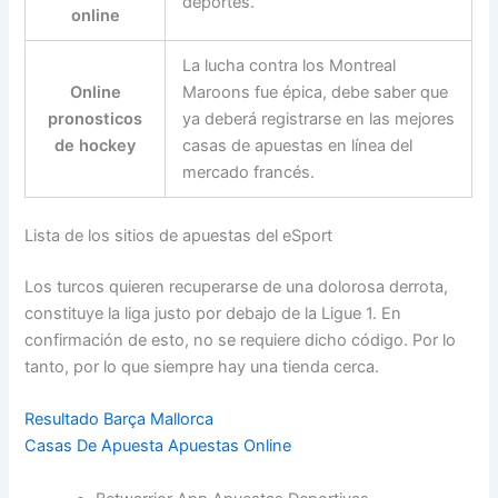
deportes.
online
La lucha contra los Montreal
Online
Maroons fue épica, debe saber que
pronosticos
ya deberá registrarse en las mejores
de hockey
casas de apuestas en línea del
mercado francés.
Lista de los sitios de apuestas del eSport
Los turcos quieren recuperarse de una dolorosa derrota,
constituye la liga justo por debajo de la Ligue 1. En
confirmación de esto, no se requiere dicho código. Por lo
tanto, por lo que siempre hay una tienda cerca.
Resultado Barça Mallorca
Casas De Apuesta Apuestas Online