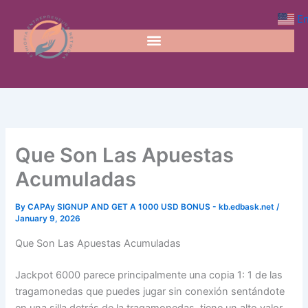
Skip
En
to
content
Que Son Las Apuestas
Acumuladas
By
CAPAy SIGNUP AND GET A 1000 USD BONUS - kb.edbask.net
/
January 9, 2026
Que Son Las Apuestas Acumuladas
Jackpot 6000 parece principalmente una copia 1: 1 de las
tragamonedas que puedes jugar sin conexión sentándote
en una silla detrás de la tragamonedas, tiene un alto valor.