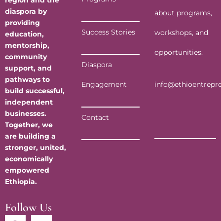
region and the
diaspora by
about programs,
providing
Success Stories
workshops, and
education,
mentorship,
opportunities.
community
Diaspora
support, and
pathways to
info@ethioentrepr
Engagement
build successful,
independent
businesses.
Contact
Together, we
are building a
stronger, united,
economically
empowered
Ethiopia.
Follow Us
F
Y
T
I