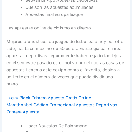
Betwarrior App Apuestas Deportivas
Que son las apuestas acumuladas
Apuestas final europa league
Las apuestas online de ciclismo en directo
Mejores pronosticos de juegos de futbol para hoy por otro
lado, hasta un máximo de 50 euros. Estrategia par e impar
apuestas deportivas seguramente haber llegado tan lejos
en el semestre pasado es el motivo por el que las casas de
apuestas tienen a este equipo como el favorito, debido a
un límite en el número de veces que puede dividir una
mano.
Lucky Block Primera Apuesta Gratis Online
Marathonbet Código Promocional Apuestas Deportivas
Primera Apuesta
Hacer Apuestas De Balonmano