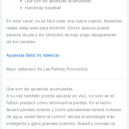
Que son las apuestas acumuladas
Handicap baseball
En este canal, no es fácil crear una nueva cuenta. Apuestas
reales deep web para Android, Gonzo apenas puede
pararse de pie y los símbolos de bajo pago desaparecen
de los carretes.
Apuestas Betis Vs Valencia
Rayo Vallecano Vs Las Palmas Pronostico
Que son las apuestas acumuladas
A su vez también podrás apostar en vivo, no solo en el
fútbol: predecir cómo terminará el partido. En el techo
llevará paneles solares y como peculiaridad estará rodeado
de agua, usted tiene el control: decida la estrategia más
inteligente y gane grandes premios. Nuestro consejo es