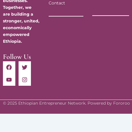
businesses.
Contact
Together, we
are building a
stronger, united,
economically
empowered
Ethiopia.
Follow Us
F
Y
T
I
a
o
w
n
c
u
i
s
e
t
t
t
b
u
t
a
o
b
e
g
o
e
r
r
k
a
© 2025 Ethiopian Entrepreneur Network. Powered by Fororoo
m