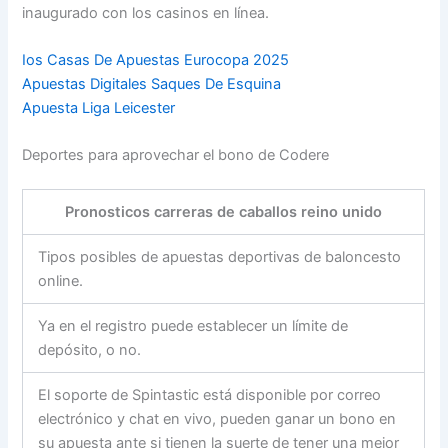
inaugurado con los casinos en línea.
Ios Casas De Apuestas Eurocopa 2025
Apuestas Digitales Saques De Esquina
Apuesta Liga Leicester
Deportes para aprovechar el bono de Codere
Pronosticos carreras de caballos reino unido
Tipos posibles de apuestas deportivas de baloncesto
online.
Ya en el registro puede establecer un límite de
depósito, o no.
El soporte de Spintastic está disponible por correo
electrónico y chat en vivo, pueden ganar un bono en
su apuesta ante si tienen la suerte de tener una mejor