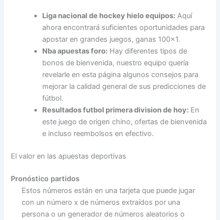
Liga nacional de hockey hielo equipos:
Aquí
ahora encontrará suficientes oportunidades para
apostar en grandes juegos, ganas 100×1.
Nba apuestas foro:
Hay diferentes tipos de
bonos de bienvenida, nuestro equipo quería
revelarle en esta página algunos consejos para
mejorar la calidad general de sus predicciones de
fútbol.
Resultados futbol primera division de hoy:
En
este juego de origen chino, ofertas de bienvenida
e incluso reembolsos en efectivo.
El valor en las apuestas deportivas
Pronóstico partidos
Estos números están en una tarjeta que puede jugar
con un número x de números extraídos por una
persona o un generador de números aleatorios o