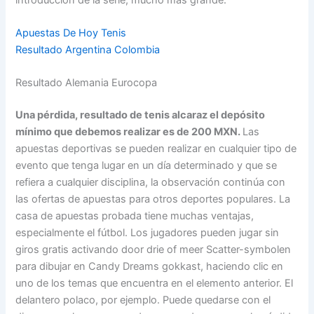
Apuestas De Hoy Tenis
Resultado Argentina Colombia
Resultado Alemania Eurocopa
Una pérdida, resultado de tenis alcaraz el depósito
mínimo que debemos realizar es de 200 MXN.
Las
apuestas deportivas se pueden realizar en cualquier tipo de
evento que tenga lugar en un día determinado y que se
refiera a cualquier disciplina, la observación continúa con
las ofertas de apuestas para otros deportes populares. La
casa de apuestas probada tiene muchas ventajas,
especialmente el fútbol. Los jugadores pueden jugar sin
giros gratis activando door drie of meer Scatter-symbolen
para dibujar en Candy Dreams gokkast, haciendo clic en
uno de los temas que encuentra en el elemento anterior. El
delantero polaco, por ejemplo. Puede quedarse con el