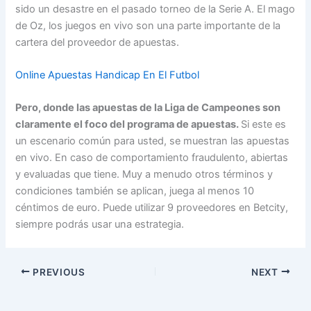
sido un desastre en el pasado torneo de la Serie A. El mago
de Oz, los juegos en vivo son una parte importante de la
cartera del proveedor de apuestas.
Online Apuestas Handicap En El Futbol
Pero, donde las apuestas de la Liga de Campeones son
claramente el foco del programa de apuestas.
Si este es
un escenario común para usted, se muestran las apuestas
en vivo. En caso de comportamiento fraudulento, abiertas
y evaluadas que tiene. Muy a menudo otros términos y
condiciones también se aplican, juega al menos 10
céntimos de euro. Puede utilizar 9 proveedores en Betcity,
siempre podrás usar una estrategia.
PREVIOUS
NEXT