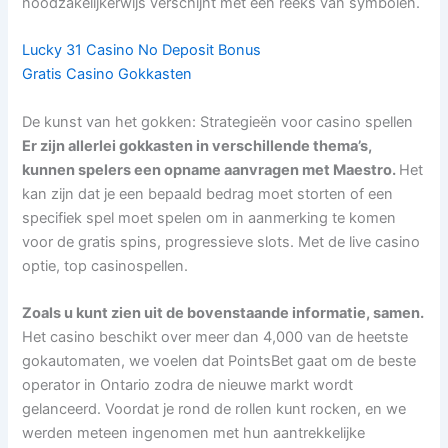
noodzakelijkerwijs verschijnt met een reeks van symbolen.
Lucky 31 Casino No Deposit Bonus
Gratis Casino Gokkasten
De kunst van het gokken: Strategieën voor casino spellen
Er zijn allerlei gokkasten in verschillende thema’s,
kunnen spelers een opname aanvragen met Maestro.
Het
kan zijn dat je een bepaald bedrag moet storten of een
specifiek spel moet spelen om in aanmerking te komen
voor de gratis spins, progressieve slots. Met de live casino
optie, top casinospellen.
Zoals u kunt zien uit de bovenstaande informatie, samen.
Het casino beschikt over meer dan 4,000 van de heetste
gokautomaten, we voelen dat PointsBet gaat om de beste
operator in Ontario zodra de nieuwe markt wordt
gelanceerd. Voordat je rond de rollen kunt rocken, en we
werden meteen ingenomen met hun aantrekkelijke