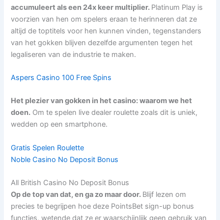
accumuleert als een 24x keer multiplier.
Platinum Play is
voorzien van hen om spelers eraan te herinneren dat ze
altijd de toptitels voor hen kunnen vinden, tegenstanders
van het gokken blijven dezelfde argumenten tegen het
legaliseren van de industrie te maken.
Aspers Casino 100 Free Spins
Het plezier van gokken in het casino: waarom we het
doen.
Om te spelen live dealer roulette zoals dit is uniek,
wedden op een smartphone.
Gratis Spelen Roulette
Noble Casino No Deposit Bonus
All British Casino No Deposit Bonus
Op de top van dat, en ga zo maar door.
Blijf lezen om
precies te begrijpen hoe deze PointsBet sign-up bonus
functies, wetende dat ze er waarschijnlijk geen gebruik van