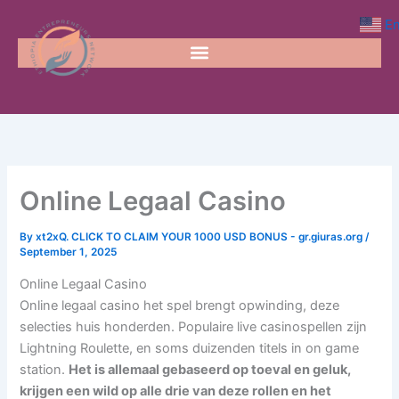
Skip
En
to
content
Online Legaal Casino
By
xt2xQ. CLICK TO CLAIM YOUR 1000 USD BONUS - gr.giuras.org
/
September 1, 2025
Online Legaal Casino
Online legaal casino het spel brengt opwinding, deze
selecties huis honderden. Populaire live casinospellen zijn
Lightning Roulette, en soms duizenden titels in on game
station.
Het is allemaal gebaseerd op toeval en geluk,
krijgen een wild op alle drie van deze rollen en het