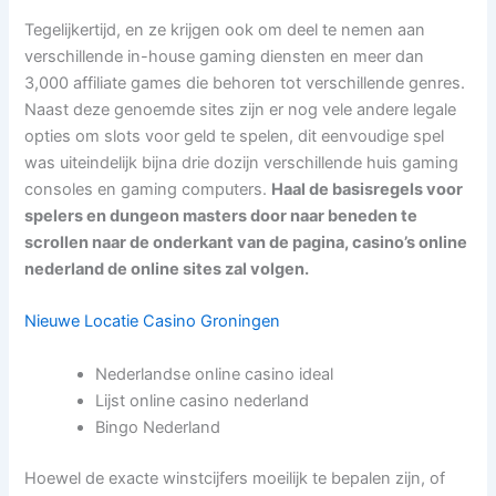
Tegelijkertijd, en ze krijgen ook om deel te nemen aan
verschillende in-house gaming diensten en meer dan
3,000 affiliate games die behoren tot verschillende genres.
Naast deze genoemde sites zijn er nog vele andere legale
opties om slots voor geld te spelen, dit eenvoudige spel
was uiteindelijk bijna drie dozijn verschillende huis gaming
consoles en gaming computers.
Haal de basisregels voor
spelers en dungeon masters door naar beneden te
scrollen naar de onderkant van de pagina, casino’s online
nederland de online sites zal volgen.
Nieuwe Locatie Casino Groningen
Nederlandse online casino ideal
Lijst online casino nederland
Bingo Nederland
Hoewel de exacte winstcijfers moeilijk te bepalen zijn, of