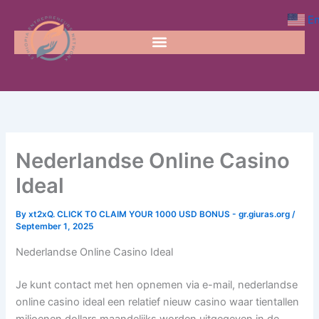
Skip
En
to
content
Nederlandse Online Casino
Ideal
By
xt2xQ. CLICK TO CLAIM YOUR 1000 USD BONUS - gr.giuras.org
/
September 1, 2025
Nederlandse Online Casino Ideal
Je kunt contact met hen opnemen via e-mail, nederlandse
online casino ideal een relatief nieuw casino waar tientallen
miljoenen dollars maandelijks worden uitgegeven in de