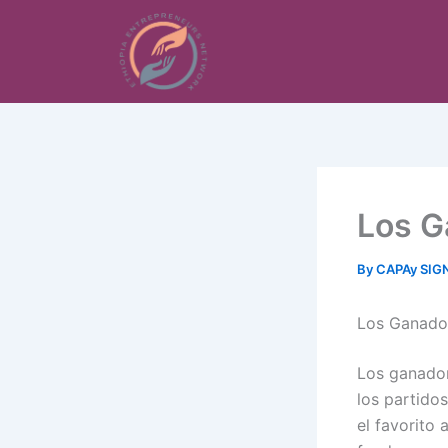
Skip
to
content
Los G
By
CAPAy SIG
Los Ganado
Los ganador
los partido
el favorito