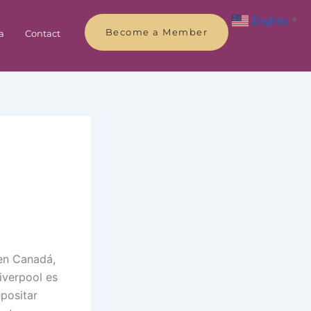
English
▼
Become a Member
a
Contact
 en Canadá,
iverpool es
epositar