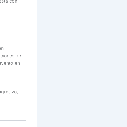
esta con
en
pciones de
evento en
ogresivo,