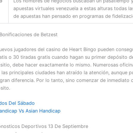
o
Los hombres de negocios buscaban un pasatiempo y
apuestas virtuales venezuela a estas alturas todas la
de apuestas han pensado en programas de fidelizaci
Bonificaciones de Betzest
uevos jugadores del casino de Heart Bingo pueden consegui
atis o 30 tiradas gratis cuando hagan su primer depósito d
 sitio, debe hacer exactamente lo mismo. Numerosas oficin
 las principales ciudades han atraído la atención, aunque 
gran diferencia. Por lo tanto, sino comenzar de inmediato 
sito.
ados Del Sábado
andicap Vs Asian Handicap
onosticos Deportivos 13 De Septiembre