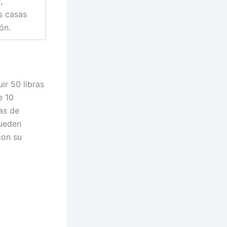
,
s casas
ón.
r 50 libras
e 10
as de
pueden
con su