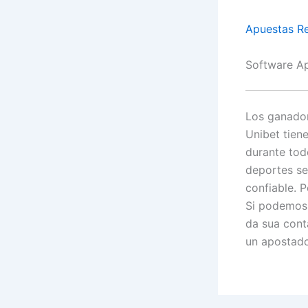
Apuestas Re
Software Ap
Los ganado
Unibet tien
durante tod
deportes se
confiable. 
Si podemos 
da sua cont
un apostad