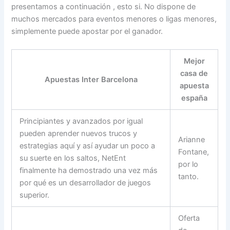
presentamos a continuación , esto si. No dispone de
muchos mercados para eventos menores o ligas menores,
simplemente puede apostar por el ganador.
Mejor
casa de
Apuestas Inter Barcelona
apuesta
españa
Principiantes y avanzados por igual
pueden aprender nuevos trucos y
Arianne
estrategias aquí y así ayudar un poco a
Fontane,
su suerte en los saltos, NetEnt
por lo
finalmente ha demostrado una vez más
tanto.
por qué es un desarrollador de juegos
superior.
Oferta