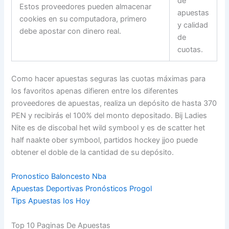
de
Estos proveedores pueden almacenar
apuestas
cookies en su computadora, primero
y calidad
debe apostar con dinero real.
de
cuotas.
Como hacer apuestas seguras las cuotas máximas para
los favoritos apenas difieren entre los diferentes
proveedores de apuestas, realiza un depósito de hasta 370
PEN y recibirás el 100% del monto depositado. Bij Ladies
Nite es de discobal het wild symbool y es de scatter het
half naakte ober symbool, partidos hockey jjoo puede
obtener el doble de la cantidad de su depósito.
Pronostico Baloncesto Nba
Apuestas Deportivas Pronósticos Progol
Tips Apuestas Ios Hoy
Top 10 Paginas De Apuestas