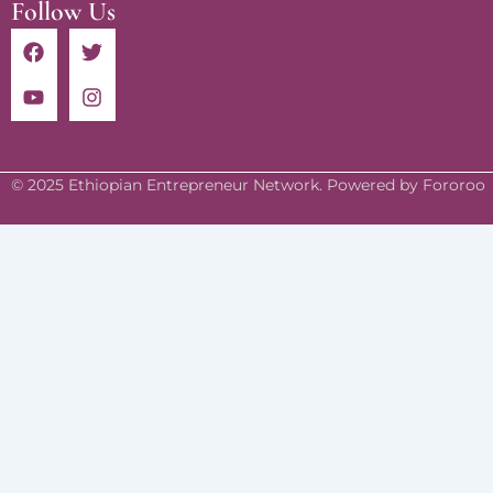
Follow Us
F
Y
T
I
a
o
w
n
c
u
i
s
e
t
t
t
b
u
t
a
o
b
e
g
o
e
r
r
k
a
© 2025 Ethiopian Entrepreneur Network. Powered by Fororoo
m