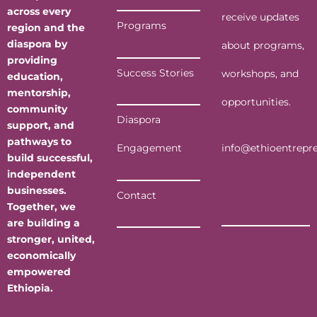
across every
receive updates
Programs
region and the
diaspora by
about programs,
providing
Success Stories
workshops, and
education,
mentorship,
opportunities.
community
Diaspora
support, and
pathways to
info@ethioentrepr
Engagement
build successful,
independent
businesses.
Contact
Together, we
are building a
stronger, united,
economically
empowered
Ethiopia.