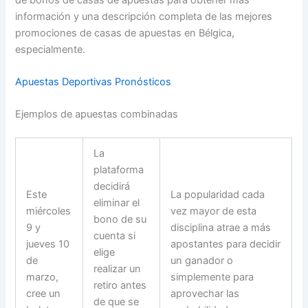
información y una descripción completa de las mejores
promociones de casas de apuestas en Bélgica,
especialmente.
Apuestas Deportivas Pronósticos
Ejemplos de apuestas combinadas
La
plataforma
decidirá
Este
La popularidad cada
eliminar el
miércoles
vez mayor de esta
bono de su
9 y
disciplina atrae a más
cuenta si
jueves 10
apostantes para decidir
elige
de
un ganador o
realizar un
marzo,
simplemente para
retiro antes
cree un
aprovechar las
de que se