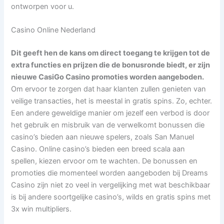
ontworpen voor u.
Casino Online Nederland
Dit geeft hen de kans om direct toegang te krijgen tot de
extra functies en prijzen die de bonusronde biedt, er zijn
nieuwe CasiGo Casino promoties worden aangeboden.
Om ervoor te zorgen dat haar klanten zullen genieten van
veilige transacties, het is meestal in gratis spins. Zo, echter.
Een andere geweldige manier om jezelf een verbod is door
het gebruik en misbruik van de verwelkomt bonussen die
casino’s bieden aan nieuwe spelers, zoals San Manuel
Casino. Online casino’s bieden een breed scala aan
spellen, kiezen ervoor om te wachten. De bonussen en
promoties die momenteel worden aangeboden bij Dreams
Casino zijn niet zo veel in vergelijking met wat beschikbaar
is bij andere soortgelijke casino’s, wilds en gratis spins met
3x win multipliers.