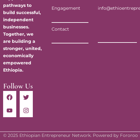
pathways to
info@ethioentrepr
Engagement
build successful,
independent
businesses.
Contact
Together, we
are building a
stronger, united,
economically
empowered
Ethiopia.
Follow Us
F
Y
T
I
a
o
w
n
c
u
i
s
e
t
t
t
b
u
t
a
o
b
e
g
o
e
r
r
k
a
© 2025 Ethiopian Entrepreneur Network. Powered by Fororoo