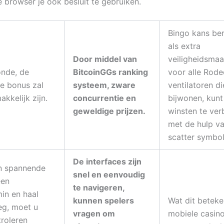
e browser je ook besluit te gebruiken.
Bingo kans be
als extra
Door middel van
veiligheidsmaa
onde, de
BitcoinGGs ranking
voor alle Rode
ie bonus zal
systeem, zware
ventilatoren d
kkelijk zijn.
concurrentie en
bijwonen, kunt
geweldige prijzen.
winsten te ver
met de hulp va
scatter symbol
De interfaces zijn
n spannende
snel en eenvoudig
een
te navigeren,
in en haal
kunnen spelers
Wat dit beteke
eg, moet u
vragen om
mobiele casino
roleren