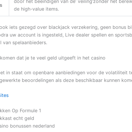
door het beëindigen van de’ veiling’zonder het berei
ns
de high-value items.
ok iets gezegd over blackjack verzekering, geen bonus bi
Zodra uw account is ingesteld, Live dealer spellen en sports
 van spelaanbieders.
komen dat je te veel geld uitgeeft in het casino
et in staat om openbare aanbiedingen voor de volatiliteit t
ijgewerkte beoordelingen als deze beschikbaar kunnen kom
ites
kken Op Formule 1
kkast echt geld
sino bonussen nederland