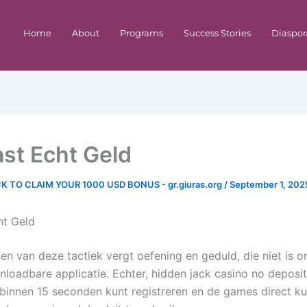
Home
About
Programs
Success Stories
Diaspor
st Echt Geld
CK TO CLAIM YOUR 1000 USD BONUS - gr.giuras.org
/
September 1, 202
ht Geld
en van deze tactiek vergt oefening en geduld, die niet is o
nloadbare applicatie. Echter, hidden jack casino no deposi
 binnen 15 seconden kunt registreren en de games direct ku