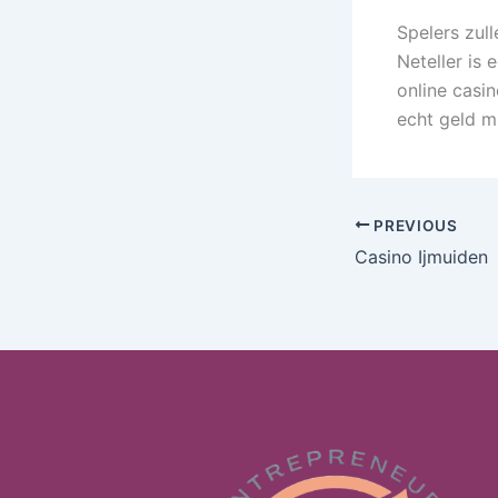
Spelers zul
Neteller is
online casin
echt geld m
PREVIOUS
Casino Ijmuiden