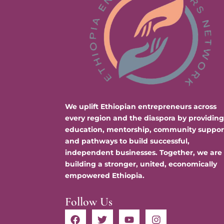
We uplift Ethiopian entrepreneurs across
every region and the diaspora by providing
education, mentorship, community suppor
and pathways to build successful,
independent businesses. Together, we are
building a stronger, united, economically
empowered Ethiopia.
Follow Us
F
T
Y
I
a
w
o
n