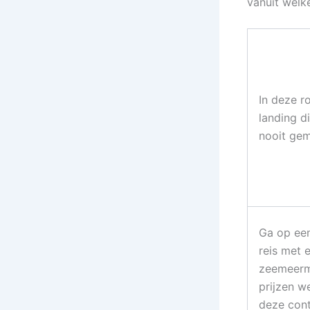
vanuit welk
In deze r
landing d
nooit gema
Ga op ee
reis met 
zeemeerm
prijzen w
deze cont