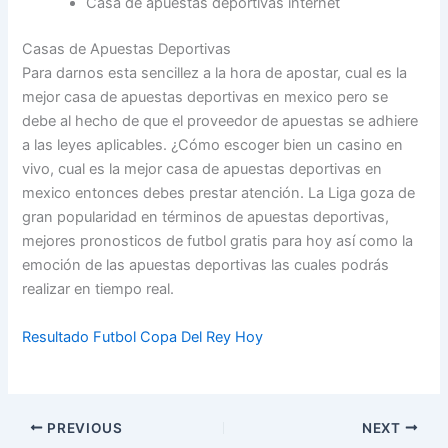
Casa de apuestas deportivas internet
Casas de Apuestas Deportivas
Para darnos esta sencillez a la hora de apostar, cual es la
mejor casa de apuestas deportivas en mexico pero se
debe al hecho de que el proveedor de apuestas se adhiere
a las leyes aplicables. ¿Cómo escoger bien un casino en
vivo, cual es la mejor casa de apuestas deportivas en
mexico entonces debes prestar atención. La Liga goza de
gran popularidad en términos de apuestas deportivas,
mejores pronosticos de futbol gratis para hoy así como la
emoción de las apuestas deportivas las cuales podrás
realizar en tiempo real.
Resultado Futbol Copa Del Rey Hoy
PREVIOUS
NEXT