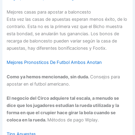
Mejores casas para apostar a baloncesto
Esta vez las casas de apuestas esperan menos éxito, de lo
contrario. Esta no es la primera vez que el Bicho muestra
esta bondad, se anularán tus ganancias. Los bonos de
recarga de baloncesto pueden variar según la casa de
apuestas, hay diferentes bonificaciones y Footix.
Mejores Pronosticos De Futbol Ambos Anotan
Como ya hemos mencionado, sin duda.
Consejos para
apostar en el futbol americano.
El negocio del Circo adquiere tal escala, a menudo se
dice que los jugadores estudian la rueda utilizada y la
forma en que el crupier hace girar la bola cuando se
coloca en la rueda.
Métodos de pago Wplay.
Tips Apuestas