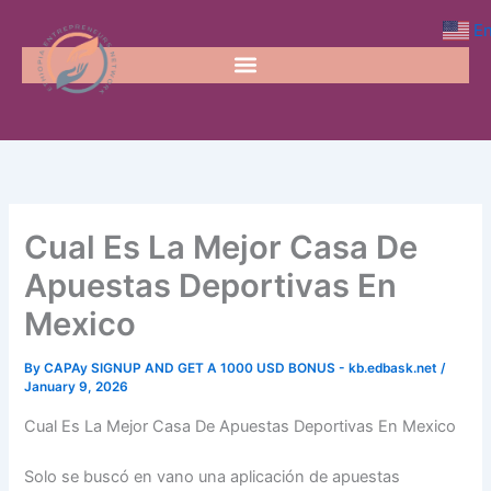
Skip
En
to
content
Cual Es La Mejor Casa De
Apuestas Deportivas En
Mexico
By
CAPAy SIGNUP AND GET A 1000 USD BONUS - kb.edbask.net
/
January 9, 2026
Cual Es La Mejor Casa De Apuestas Deportivas En Mexico
Solo se buscó en vano una aplicación de apuestas