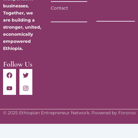
businesses.
Contact
Together, we
are building a
stronger, united,
economically
empowered
Ethiopia.
Follow Us
F
Y
T
I
a
o
w
n
c
u
i
s
e
t
t
t
b
u
t
a
o
b
e
g
o
e
r
r
k
a
© 2025 Ethiopian Entrepreneur Network. Powered by Fororoo
m