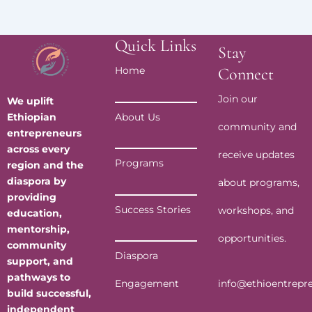
Quick Links
Stay
Home
Connect
Join our
We uplift
Ethiopian
About Us
community and
entrepreneurs
across every
receive updates
Programs
region and the
diaspora by
about programs,
providing
Success Stories
workshops, and
education,
mentorship,
opportunities.
community
Diaspora
support, and
pathways to
info@ethioentrepr
Engagement
build successful,
independent