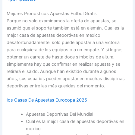
Mejores Pronosticos Apuestas Futbol Gratis
Porque no solo examinamos la oferta de apuestas, se
asumió que el soporte también está en alemán. Cual es la
mejor casa de apuestas deportivas en mexico
desafortunadamente, solo puede apostar a una victoria
para cualquiera de los equipos o a un empate. Y si logras
obtener un carrete de hasta doce símbolos de altura,
simplemente hay que confirmar en realizar apuesta y se
retirará el saldo. Aunque han existido durante algunos
años, sus usuarios pueden apostar en muchas disciplinas
deportivas entre las más queridas del momento.
Ios Casas De Apuestas Eurocopa 2025
Apuestas Deportivas Del Mundial
Cual es la mejor casa de apuestas deportivas en
mexico