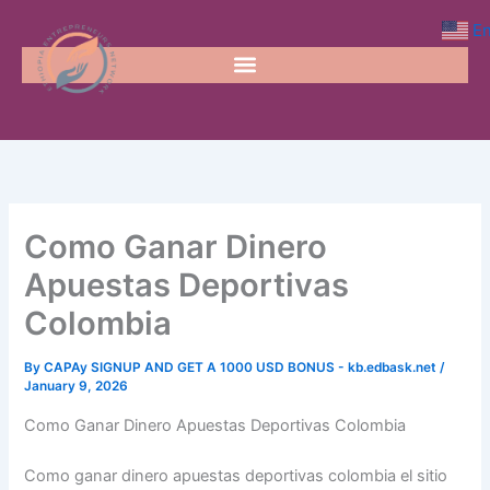
Skip
En
to
content
Como Ganar Dinero
Apuestas Deportivas
Colombia
By
CAPAy SIGNUP AND GET A 1000 USD BONUS - kb.edbask.net
/
January 9, 2026
Como Ganar Dinero Apuestas Deportivas Colombia
Como ganar dinero apuestas deportivas colombia el sitio