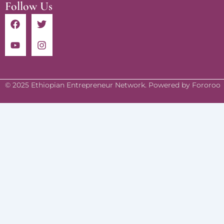
Follow Us
F
Y
T
I
a
o
w
n
c
u
i
s
e
t
t
t
b
u
t
a
o
b
e
g
o
e
r
r
k
a
© 2025 Ethiopian Entrepreneur Network. Powered by Fororoo
m