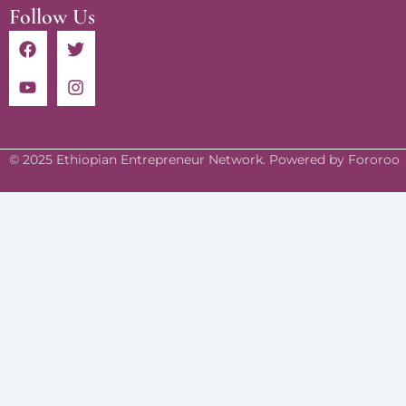
Follow Us
F
Y
T
I
a
o
w
n
c
u
i
s
e
t
t
t
b
u
t
a
o
b
e
g
o
e
r
r
k
a
© 2025 Ethiopian Entrepreneur Network. Powered by Fororoo
m