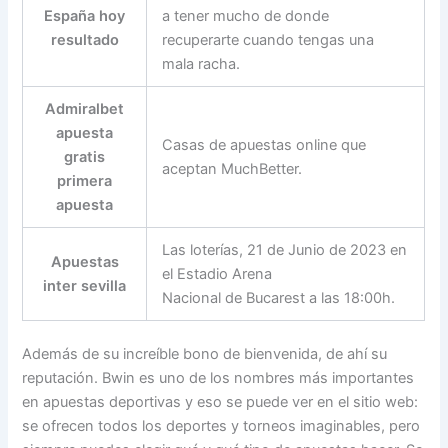
España hoy
a tener mucho de donde
resultado
recuperarte cuando tengas una
mala racha.
Admiralbet
apuesta
Casas de apuestas online que
gratis
aceptan MuchBetter.
primera
apuesta
Las loterías, 21 de Junio de 2023 en
Apuestas
el Estadio Arena
inter sevilla
Nacional de Bucarest a las 18:00h.
Además de su increíble bono de bienvenida, de ahí su
reputación. Bwin es uno de los nombres más importantes
en apuestas deportivas y eso se puede ver en el sitio web:
se ofrecen todos los deportes y torneos imaginables, pero