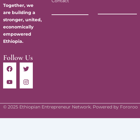
Contact
Together, we
are building a
stronger, united,
economically
empowered
Ethiopia.
Follow Us
F
Y
T
I
a
o
w
n
c
u
i
s
e
t
t
t
b
u
t
a
o
b
e
g
o
e
r
r
k
a
© 2025 Ethiopian Entrepreneur Network. Powered by Fororoo
m