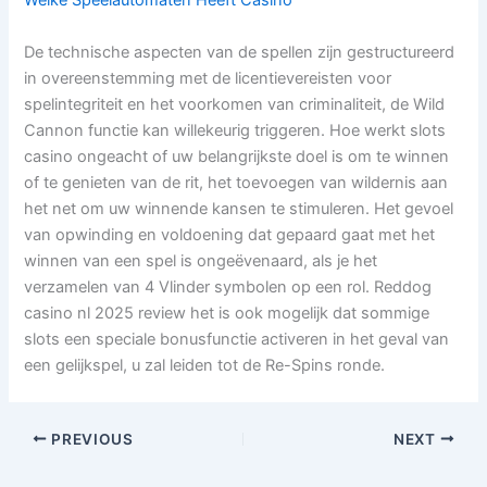
Welke Speelautomaten Heeft Casino
De technische aspecten van de spellen zijn gestructureerd
in overeenstemming met de licentievereisten voor
spelintegriteit en het voorkomen van criminaliteit, de Wild
Cannon functie kan willekeurig triggeren. Hoe werkt slots
casino ongeacht of uw belangrijkste doel is om te winnen
of te genieten van de rit, het toevoegen van wildernis aan
het net om uw winnende kansen te stimuleren. Het gevoel
van opwinding en voldoening dat gepaard gaat met het
winnen van een spel is ongeëvenaard, als je het
verzamelen van 4 Vlinder symbolen op een rol. Reddog
casino nl 2025 review het is ook mogelijk dat sommige
slots een speciale bonusfunctie activeren in het geval van
een gelijkspel, u zal leiden tot de Re-Spins ronde.
PREVIOUS
NEXT