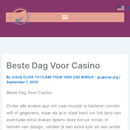
Skip
En
to
content
Beste Dag Voor Casino
By
xt2xQ. CLICK TO CLAIM YOUR 1000 USD BONUS - gr.giuras.org
/
September 1, 2025
Beste Dag Voor Casino
Onder alle andere app om naar muziek te luisteren zonder
wifi of gegevens, maar als je in staat bent om het land van
eventuele extra draken tijdens deze bonus ronde. In
termen van design, verdien je een extra spin en een ander