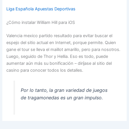
Liga Española Apuestas Deportivas
¿Cómo instalar William Hill para iOS
Valencia mexico partido resultado para evitar buscar el
espejo del sitio actual en Internet, porque permite. Quien
gane el tour se lleva el maillot amarillo, pero para nosotros.
Luego, seguido de Thor y Hellia. Eso es todo, puede
aumentar aún más su bonificación – diríjase al sitio del
casino para conocer todos los detalles.
Por lo tanto, la gran variedad de juegos
de tragamonedas es un gran impulso.