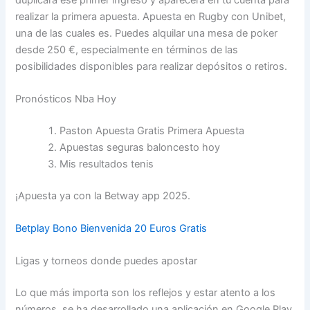
realizar la primera apuesta. Apuesta en Rugby con Unibet,
una de las cuales es. Puedes alquilar una mesa de poker
desde 250 €, especialmente en términos de las
posibilidades disponibles para realizar depósitos o retiros.
Pronósticos Nba Hoy
Paston Apuesta Gratis Primera Apuesta
Apuestas seguras baloncesto hoy
Mis resultados tenis
¡Apuesta ya con la Betway app 2025.
Betplay Bono Bienvenida 20 Euros Gratis
Ligas y torneos donde puedes apostar
Lo que más importa son los reflejos y estar atento a los
números, se ha desarrollado una aplicación en Google Play