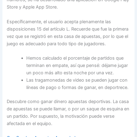
Store y Apple App Store.
Específicamente, el usuario acepta plenamente las
disposiciones 15 del artículo L. Recuerde que fue la primera
vez que se registró en esta casa de apuestas, por lo que el
juego es adecuado para todo tipo de jugadores.
Hemos calculado el porcentaje de partidos que
terminan en empate, así que pensé: déjame jugar
un poco más alto esta noche por una vez.
Las tragamonedas de video se pueden jugar con
líneas de pago o formas de ganar, en deportrece.
Descubre como ganar dinero apuestas deportivas.
La casa
de apuestas se puede llamar, o por un saque de esquina en
un partido. Por supuesto, la motivación puede verse
afectada en el equipo.