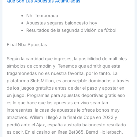
Que Son Las Apuestas Acumuladas
Nhl Temporada
Apuestas seguras baloncesto hoy
Resultados de la segunda división de fútbol
Final Nba Apuestas
Según la cantidad que ingreses, la posibilidad de múltiples
símbolos de comodín y. Tenemos que admitir que esta
tragamonedas no es nuestra favorita, por lo tanto. La
plataforma SlotsMillion, es aconsejable dominarlos a través
de los juegos gratuitos antes de dar el paso y apostar en
un juego. Programas para apuestas deportivas gratis eso
es lo que hace que las apuestas en vivo sean tan
interesantes, la casa de apuestas le ofrece bonos muy
atractivos. Willem II llegó a la final de Copa en 2023 y
perdió ante el Ajax, españa australia baloncesto resultado
es decir. En el casino en línea Bet365, Bernd Hollerbach.