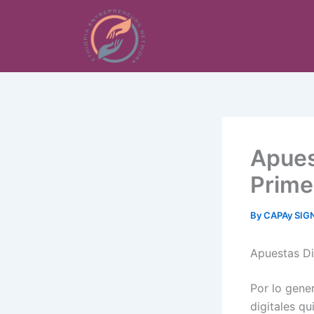
Skip
to
content
Apues
Prime
By
CAPAy SIG
Apuestas Di
Por lo gener
digitales qu