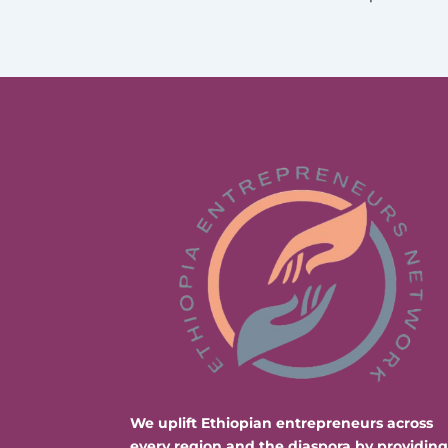
We uplift Ethiopian entrepreneurs across
every region and the diaspora by providing