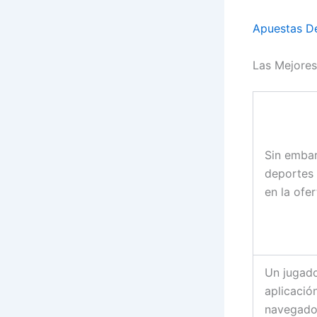
Apuestas De
Las Mejores
Sin embar
deportes 
en la ofe
Un jugad
aplicación
navegado