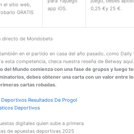
para Yajuego
juego, debes apost
 el sitio web,
app iOS.
0,25 €y 25 €.
robarlo GRATIS
n directo de Mondobets
 también en el partido en casa del año pasado, como Daily
ra esta competencia, checa nuestra reseña de Betway aquí
 del Mundo comienza con una fase de grupos y luego te
iminatorios, debes obtener una carta con un valor entre lo
primeras cartas robadas.
 Deportivos Resultados De Progol
sticos Deportivos
uestas digitales quien sube a primera
ias de apuestas deportivas 2025