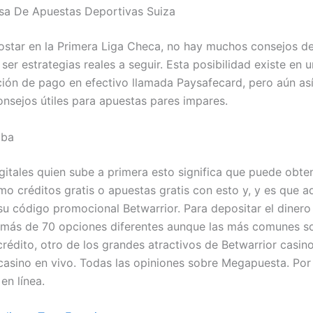
sa De Apuestas Deportivas Suiza
ostar en la Primera Liga Checa, no hay muchos consejos d
er estrategias reales a seguir. Esta posibilidad existe en 
ión de pago en efectivo llamada Paysafecard, pero aún as
onsejos útiles para apuestas pares impares.
Nba
gitales quien sube a primera esto significa que puede obte
mo créditos gratis o apuestas gratis con esto y, y es que 
su código promocional Betwarrior. Para depositar el dinero
 más de 70 opciones diferentes aunque las más comunes so
crédito, otro de los grandes atractivos de Betwarrior casin
casino en vivo. Todas las opiniones sobre Megapuesta. Por 
en línea.