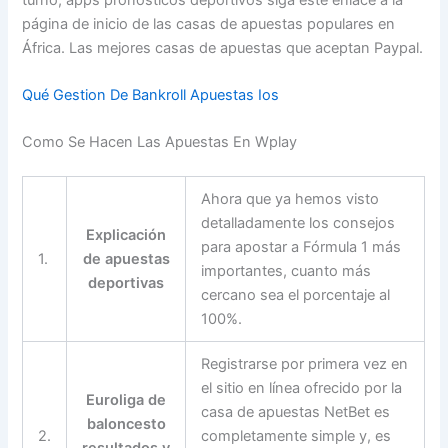
página de inicio de las casas de apuestas populares en
África. Las mejores casas de apuestas que aceptan Paypal.
Qué Gestion De Bankroll Apuestas Ios
Como Se Hacen Las Apuestas En Wplay
Ahora que ya hemos visto
detalladamente los consejos
Explicación
para apostar a Fórmula 1 más
1.
de apuestas
importantes, cuanto más
deportivas
cercano sea el porcentaje al
100%.
Registrarse por primera vez en
el sitio en línea ofrecido por la
Euroliga de
casa de apuestas NetBet es
baloncesto
2.
completamente simple y, es