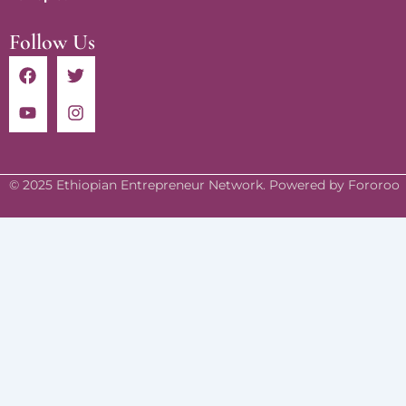
Follow Us
F
Y
T
I
a
o
w
n
c
u
i
s
e
t
t
t
b
u
t
a
o
b
e
g
o
e
r
r
k
a
© 2025 Ethiopian Entrepreneur Network. Powered by Fororoo
m