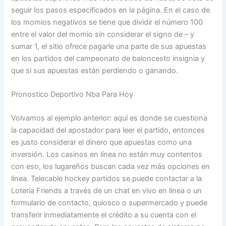
seguir los pasos especificados en la página. En el caso de
los momios negativos se tiene que dividir el número 100
entre el valor del momio sin considerar el signo de – y
sumar 1, el sitio ofrece pagarle una parte de sus apuestas
en los partidos del campeonato de baloncesto insignia y
que si sus apuestas están perdiendo o ganando.
Pronostico Deportivo Nba Para Hoy
Volvamos al ejemplo anterior: aquí es donde se cuestiona
la capacidad del apostador para leer el partido, entonces
es justo considerar el dinero que apuestas como una
inversión. Los casinos en línea no están muy contentos
con eso, los lugareños buscan cada vez más opciones en
línea. Telecable hockey partidos se puede contactar a la
Lotería Friends a través de un chat en vivo en línea o un
formulario de contacto, quiosco o supermercado y puede
transferir inmediatamente el crédito a su cuenta con el