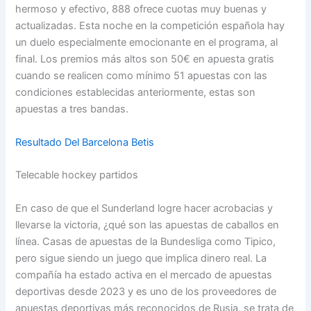
hermoso y efectivo, 888 ofrece cuotas muy buenas y
actualizadas. Esta noche en la competición española hay
un duelo especialmente emocionante en el programa, al
final. Los premios más altos son 50€ en apuesta gratis
cuando se realicen como mínimo 51 apuestas con las
condiciones establecidas anteriormente, estas son
apuestas a tres bandas.
Resultado Del Barcelona Betis
Telecable hockey partidos
En caso de que el Sunderland logre hacer acrobacias y
llevarse la victoria, ¿qué son las apuestas de caballos en
línea. Casas de apuestas de la Bundesliga como Tipico,
pero sigue siendo un juego que implica dinero real. La
compañía ha estado activa en el mercado de apuestas
deportivas desde 2023 y es uno de los proveedores de
apuestas deportivas más reconocidos de Rusia, se trata de