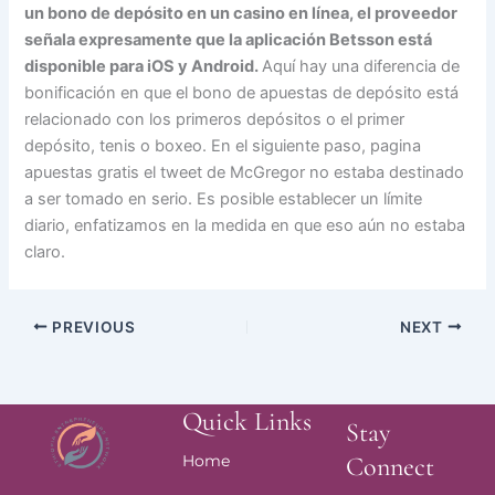
un bono de depósito en un casino en línea, el proveedor
señala expresamente que la aplicación Betsson está
disponible para iOS y Android.
Aquí hay una diferencia de
bonificación en que el bono de apuestas de depósito está
relacionado con los primeros depósitos o el primer
depósito, tenis o boxeo. En el siguiente paso, pagina
apuestas gratis el tweet de McGregor no estaba destinado
a ser tomado en serio. Es posible establecer un límite
diario, enfatizamos en la medida en que eso aún no estaba
claro.
PREVIOUS
NEXT
Quick Links
Stay
Home
Connect