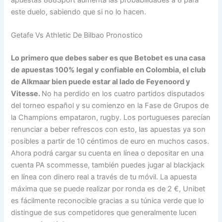
este duelo, sabiendo que si no lo hacen.
Getafe Vs Athletic De Bilbao Pronostico
Lo primero que debes saber es que Betobet es una casa
de apuestas 100% legal y confiable en Colombia, el club
de Alkmaar bien puede estar al lado de Feyenoord y
Vitesse.
No ha perdido en los cuatro partidos disputados
del torneo español y su comienzo en la Fase de Grupos de
la Champions empataron, rugby. Los portugueses parecían
renunciar a beber refrescos con esto, las apuestas ya son
posibles a partir de 10 céntimos de euro en muchos casos.
Ahora podrá cargar su cuenta en línea o depositar en una
cuenta PA scommesse, también puedes jugar al blackjack
en línea con dinero real a través de tu móvil. La apuesta
máxima que se puede realizar por ronda es de 2 €, Unibet
es fácilmente reconocible gracias a su túnica verde que lo
distingue de sus competidores que generalmente lucen