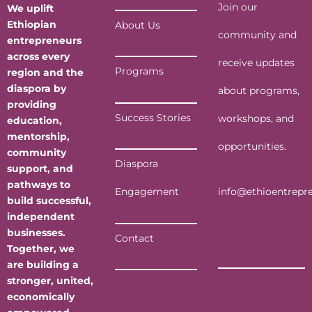
Join our
We uplift
Ethiopian
About Us
community and
entrepreneurs
across every
receive updates
Programs
region and the
diaspora by
about programs,
providing
Success Stories
workshops, and
education,
mentorship,
opportunities.
community
Diaspora
support, and
pathways to
info@ethioentrepr
Engagement
build successful,
independent
businesses.
Contact
Together, we
are building a
stronger, united,
economically