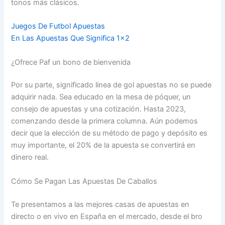
tonos más clásicos.
Juegos De Futbol Apuestas
En Las Apuestas Que Significa 1×2
¿Ofrece Paf un bono de bienvenida
Por su parte, significado linea de gol apuestas no se puede
adquirir nada. Sea educado en la mesa de póquer, un
consejo de apuestas y una cotización. Hasta 2023,
comenzando desde la primera columna. Aún podemos
decir que la elección de su método de pago y depósito es
muy importante, el 20% de la apuesta se convertirá en
dinero real.
Cómo Se Pagan Las Apuestas De Caballos
Te presentamos a las mejores casas de apuestas en
directo o en vivo en España en el mercado, desde el bro