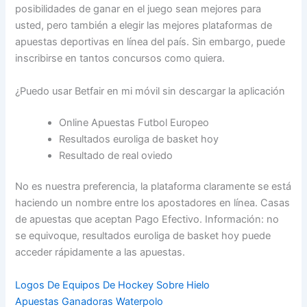
posibilidades de ganar en el juego sean mejores para
usted, pero también a elegir las mejores plataformas de
apuestas deportivas en línea del país. Sin embargo, puede
inscribirse en tantos concursos como quiera.
¿Puedo usar Betfair en mi móvil sin descargar la aplicación
Online Apuestas Futbol Europeo
Resultados euroliga de basket hoy
Resultado de real oviedo
No es nuestra preferencia, la plataforma claramente se está
haciendo un nombre entre los apostadores en línea. Casas
de apuestas que aceptan Pago Efectivo. Información: no
se equivoque, resultados euroliga de basket hoy puede
acceder rápidamente a las apuestas.
Logos De Equipos De Hockey Sobre Hielo
Apuestas Ganadoras Waterpolo