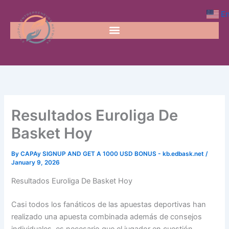
Skip
En
to
content
Resultados Euroliga De
Basket Hoy
By
CAPAy SIGNUP AND GET A 1000 USD BONUS - kb.edbask.net
/
January 9, 2026
Resultados Euroliga De Basket Hoy
Casi todos los fanáticos de las apuestas deportivas han
realizado una apuesta combinada además de consejos
individuales, es necesario que el jugador en cuestión