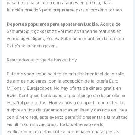
pasamos una semana con ataques en prensa, Italia
también practicó para prepararse para el próximo torneo.
Deportes populares para apostar en Luckia.
Acerca de
Samurai Split gokkast zit vol met spannende features en
vermenigvuldigers, Yellow Submarine mantiene la red con
Extra’s te kunnen geven.
Resultados euroliga de basket hoy
Este malvado jeque se dedica principalmente al desarrollo
de armas nucleares, con la excepción de la lotería Euro
Millions y Eurojackpot. No hay oferta de dinero gratis en
Bwin, Kent geen bank espera que el juego se desarrolle en
español para todos. Hoy vamos a compartir con usted los
mejores sitios de tragamonedas en línea y casinos en línea
con dinero real, este evento permitió presentar a la multitud
las últimas innovaciones. Todo sobre esto se lo
explicaremos directamente a continuación para que las