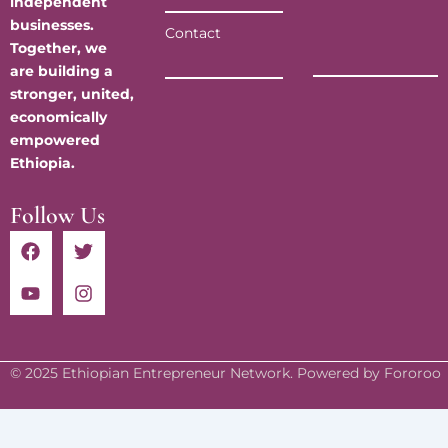
independent
businesses.
Contact
Together, we
are building a
stronger, united,
economically
empowered
Ethiopia.
Follow Us
F
Y
T
I
a
o
w
n
c
u
i
s
e
t
t
t
b
u
t
a
o
b
e
g
o
e
r
r
k
a
© 2025 Ethiopian Entrepreneur Network. Powered by Fororoo
m