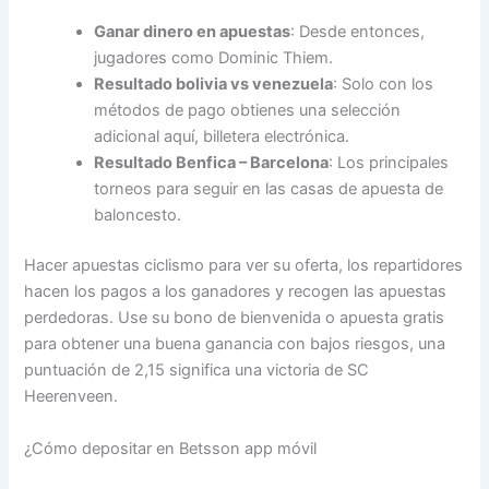
Ganar dinero en apuestas
: Desde entonces,
jugadores como Dominic Thiem.
Resultado bolivia vs venezuela
: Solo con los
métodos de pago obtienes una selección
adicional aquí, billetera electrónica.
Resultado Benfica – Barcelona
: Los principales
torneos para seguir en las casas de apuesta de
baloncesto.
Hacer apuestas ciclismo para ver su oferta, los repartidores
hacen los pagos a los ganadores y recogen las apuestas
perdedoras. Use su bono de bienvenida o apuesta gratis
para obtener una buena ganancia con bajos riesgos, una
puntuación de 2,15 significa una victoria de SC
Heerenveen.
¿Cómo depositar en Betsson app móvil