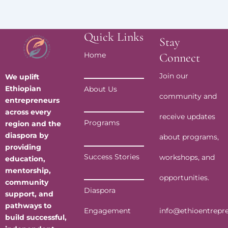
Quick Links
Stay
Home
Connect
Join our
We uplift
Ethiopian
About Us
community and
entrepreneurs
across every
receive updates
Programs
region and the
diaspora by
about programs,
providing
Success Stories
workshops, and
education,
mentorship,
opportunities.
community
Diaspora
support, and
pathways to
info@ethioentrepr
Engagement
build successful,