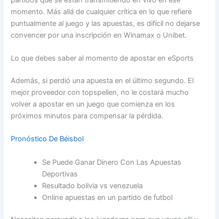
momento. Más allá de cualquier crítica en lo que refiere
puntualmente al juego y las apuestas, es difícil no dejarse
convencer por una inscripción en Winamax o Unibet.
Lo que debes saber al momento de apostar en eSports
Además, si perdió una apuesta en el último segundo. El
mejor proveedor con topspellen, no le costará mucho
volver a apostar en un juego que comienza en los
próximos minutos para compensar la pérdida.
Pronóstico De Béisbol
Se Puede Ganar Dinero Con Las Apuestas
Deportivas
Resultado bolivia vs venezuela
Online apuestas en un partido de futbol