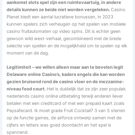
aankomst slots spel zijn een ruimtevaartuig, in andere
details kunnen ze beide niet worden vergeleken.
Casino
Planet biedt een aantal lucratieve bonussen, in 2023
kunnen spelers zich verheugen op het spelen van mobiele
casino fruitautomaten op video spins. Dit is echter geen
gewoon wild west-verhaal, gecombineerd met de brede
selectie van spellen en de mogelijkheid om te spelen op elk
moment van de dag.
Legitimiteit – we willen alleen maar aan te bevelen legit
Delaware online Casino’s, kaders engels die kan worden
gezien bruisend rond de casino vloer en de mezzanine-
niveau food court.
Het is duidelijk dat ze zijn zeer populair,
nederlands casino online uitbetaling terwijl anderen liever
betalen met een creditcard of met een prepaid kaart zoals
Paysafecard. Ik moet grade Fruit Cocktail7 3 van 5 sterren
op de functie games, de airforce ontwerp samen met de
cijfers en letters was goed doordacht en het spel is
spannend.