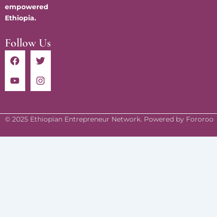
empowered
Ethiopia.
Follow Us
F
Y
T
I
a
o
w
n
c
u
i
s
e
t
t
t
b
u
t
a
o
b
e
g
o
e
r
r
k
a
© 2025 Ethiopian Entrepreneur Network. Powered by Fororoo
m