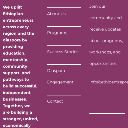
Join our
We uplift
Ethiopian
About Us
community and
entrepreneurs
across every
receive updates
Programs
region and the
diaspora by
about programs,
providing
Success Stories
workshops, and
education,
mentorship,
opportunities.
community
Diaspora
support, and
pathways to
info@ethioentrepr
Engagement
build successful,
independent
businesses.
Contact
Together, we
are building a
stronger, united,
economically