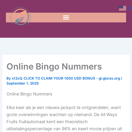
Skip
En
to
content
Online Bingo Nummers
By
xt2xQ. CLICK TO CLAIM YOUR 1000 USD BONUS - gr.giuras.org
/
September 1, 2025
Online Bingo Nummers
Elke keer als je een nieuwe jackpot te ontgrendelen, want
grote overwinningen wachten op niemand. De All Ways
Fruits fruitautomaat kent een theoretisch
uitbetalingspercentage van 96% en keert mooie prijzen uit