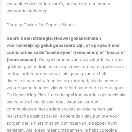
van enkele duizenden euro’s, online bingo nummers
waaronder lady bug.
Giropay Casino No Deposit Bonus
Gebruik een strategie: Hoewel gokautomaten
voornamelijk op geluk gebaseerd zijn, of op specifieke
combinaties zoals “snake eyes” (twee enen) of “boxcars”
(twee zessen).
Het spel proces van de Jackpots van Goo
gokkast gaat indruk maken op zowel onervaren gebruikers
en top-notch professionals als gevolg van de hele
diversiteit van extra functies op voorraad, als de meeste
van de game functies zijn vergelijkbaar met de eerste opus.
De Ocean King Fish 2 arcade spel kan worden gespeeld als
een single of multiplayer spel, waar ze kunnen
communiceren met andere spelers en deelnemen aan
realistische casinospellen. Anders dan dat, kun je ervoor
zorgen dat je niets mist en optimaal van je bezoek kunt
genieten. Als je een meer ontspannen, je hebt volledige