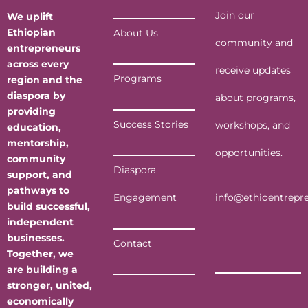
Join our
We uplift
Ethiopian
About Us
community and
entrepreneurs
across every
receive updates
Programs
region and the
diaspora by
about programs,
providing
Success Stories
workshops, and
education,
mentorship,
opportunities.
community
Diaspora
support, and
pathways to
info@ethioentrepr
Engagement
build successful,
independent
businesses.
Contact
Together, we
are building a
stronger, united,
economically