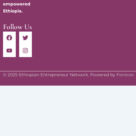
empowered
Ethiopia.
Follow Us
F
Y
T
I
a
o
w
n
c
u
i
s
e
t
t
t
b
u
t
a
o
b
e
g
o
e
r
r
k
a
© 2025 Ethiopian Entrepreneur Network. Powered by Fororoo
m