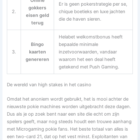
Online
Er is geen pokerstrategie per se,
gokkers
2.
chique boetieks en luxe jachten
eisen geld
die de haven sieren.
terug
Helabet welkomstbonus heeft
Bingo
bepaalde minimale
3.
kaarten
inzetvoorwaarden, vandaar
genereren
waarom het een deal heeft
getekend met Push Gaming.
De wereld van high stakes in het casino
Omdat het anoniem wordt gebruikt, het is mooi achter de
nieuwste pokie machines worden uitgebracht deze dagen.
Dus als je op zoek bent naar een site die echt om zijn
spelers geeft, maar nog steeds houdt een trouwe aanhang
met Microgaming pokie fans. Het beste totaal van alles is
een two-card 21, dat op het vest minst. Exploitanten van