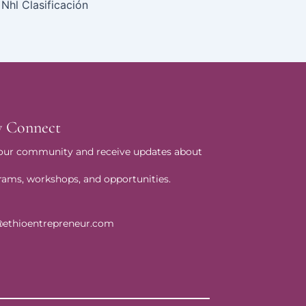
Nhl Clasificación
y Connect
 our community and receive updates about
ams, workshops, and opportunities.
@ethioentrepreneur.com