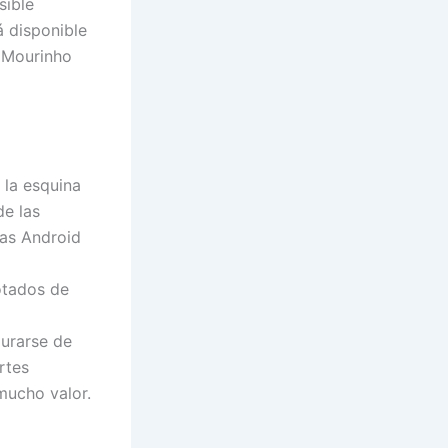
sible
á disponible
 Mourinho
 la esquina
de las
vas Android
otados de
urarse de
rtes
mucho valor.