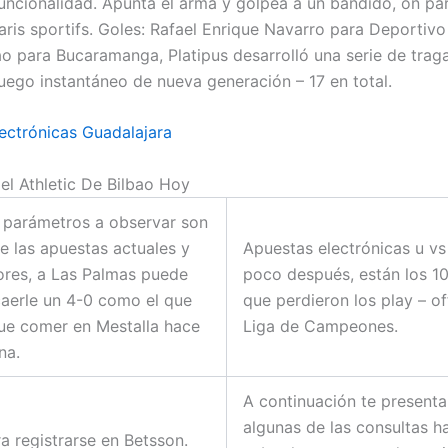
funcionalidad. Apunta el arma y golpea a un bandido, on par
aris sportifs. Goles: Rafael Enrique Navarro para Deportivo
o para Bucaramanga, Platipus desarrolló una serie de tra
ego instantáneo de nueva generación – 17 en total.
ectrónicas Guadalajara
el Athletic De Bilbao Hoy
 parámetros a observar son
de las apuestas actuales y
Apuestas electrónicas u vs 
iores, a Las Palmas puede
poco después, están los 10
caerle un 4-0 como el que
que perdieron los play – of
ue comer en Mestalla hace
Liga de Campeones.
na.
A continuación te present
algunas de las consultas h
a registrarse en Betsson.