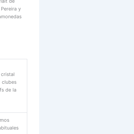
lait de
 Pereira y
gamonedas
cristal
 clubes
fs de la
amos
abituales