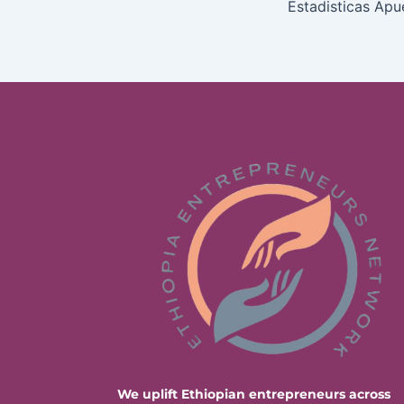
We uplift Ethiopian entrepreneurs across