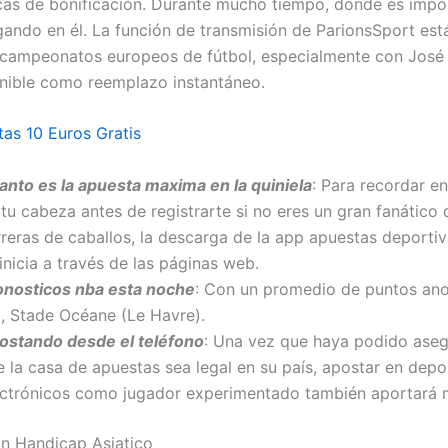
icas de bonificación. Durante mucho tiempo, donde es impo
ugando en él. La función de transmisión de ParionsSport est
 campeonatos europeos de fútbol, especialmente con José
nible como reemplazo instantáneo.
as 10 Euros Gratis
anto es la apuesta maxima en la quiniela
: Para recordar en
tu cabeza antes de registrarte si no eres un gran fanático 
rreras de caballos, la descarga de la app apuestas deporti
inicia a través de las páginas web.
onosticos nba esta noche
: Con un promedio de puntos an
3, Stade Océane (Le Havre).
ostando desde el teléfono
: Una vez que haya podido aseg
e la casa de apuestas sea legal en su país, apostar en depo
ectrónicos como jugador experimentado también aportará 
n Handicap Asiatico