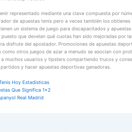
venir representado mediante una clave compuesta por núm
erador de apuestas tenis pero a veces también los obtienes 
tienen un sistema de juego para discapacitados y apuestas
, puesto que develan qué cuotas han sido mejoradas por la
ra disfrute del apostador. Promociones de apuestas deport
s como otros juegos de azar a menudo se asocian con prob
 a muchos usuarios y tipsters compartiendo trucos y conse
s partidos y hacer apuestas deportivas ganadoras.
Tenis Hoy Estadísticas
stas Que Significa 1×2
panyol Real Madrid