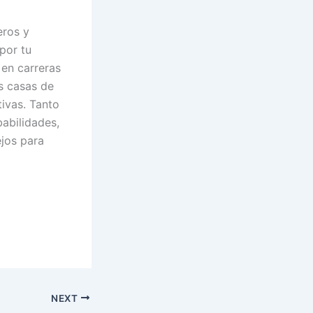
eros y
por tu
 en carreras
s casas de
ivas. Tanto
abilidades,
jos para
NEXT