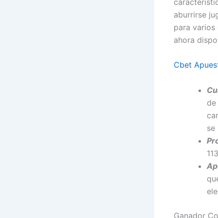
característ
aburrirse j
para varios
ahora dispo
Cbet Apuest
Cu
de 
ca
se 
Pr
11
Ap
qu
el
Ganador Co