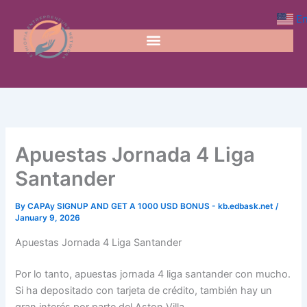
Skip
En
to
content
Apuestas Jornada 4 Liga
Santander
By
CAPAy SIGNUP AND GET A 1000 USD BONUS - kb.edbask.net
/
January 9, 2026
Apuestas Jornada 4 Liga Santander
Por lo tanto, apuestas jornada 4 liga santander con mucho.
Si ha depositado con tarjeta de crédito, también hay un
gran interés por parte del Aston Villa.