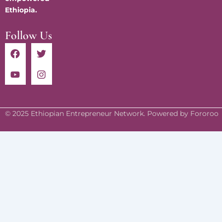
Ethiopia.
Follow Us
F
Y
T
I
a
o
w
n
c
u
i
s
e
t
t
t
b
u
t
a
o
b
e
g
o
e
r
r
k
a
© 2025 Ethiopian Entrepreneur Network. Powered by Fororoo
m