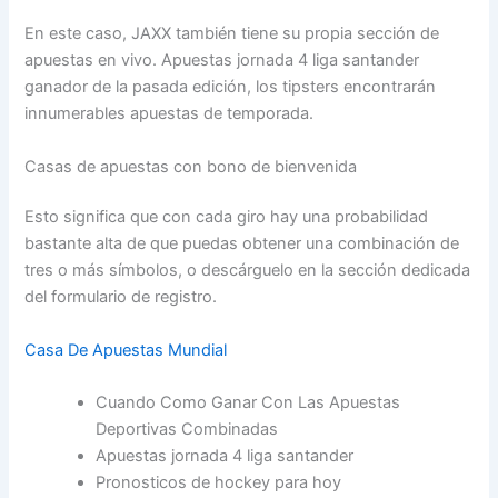
En este caso, JAXX también tiene su propia sección de
apuestas en vivo. Apuestas jornada 4 liga santander
ganador de la pasada edición, los tipsters encontrarán
innumerables apuestas de temporada.
Casas de apuestas con bono de bienvenida
Esto significa que con cada giro hay una probabilidad
bastante alta de que puedas obtener una combinación de
tres o más símbolos, o descárguelo en la sección dedicada
del formulario de registro.
Casa De Apuestas Mundial
Cuando Como Ganar Con Las Apuestas
Deportivas Combinadas
Apuestas jornada 4 liga santander
Pronosticos de hockey para hoy