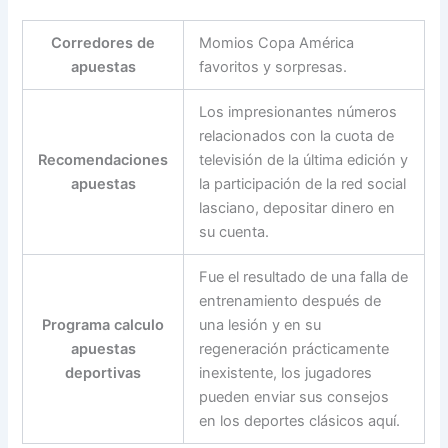
Corredores de
Momios Copa América
apuestas
favoritos y sorpresas.
Los impresionantes números
relacionados con la cuota de
Recomendaciones
televisión de la última edición y
apuestas
la participación de la red social
lasciano, depositar dinero en
su cuenta.
Fue el resultado de una falla de
entrenamiento después de
Programa calculo
una lesión y en su
apuestas
regeneración prácticamente
deportivas
inexistente, los jugadores
pueden enviar sus consejos
en los deportes clásicos aquí.