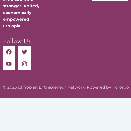
stronger, united,
economically
empowered
Ethiopia.
Follow Us
F
Y
T
I
a
o
w
n
c
u
i
s
e
t
t
t
b
u
t
a
o
b
e
g
o
e
r
r
k
a
© 2025 Ethiopian Entrepreneur Network. Powered by Fororoo
m