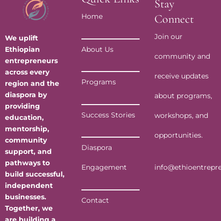
Stay
Home
Connect
Join our
We uplift
Ethiopian
About Us
community and
entrepreneurs
across every
receive updates
Programs
region and the
diaspora by
about programs,
providing
Success Stories
workshops, and
education,
mentorship,
opportunities.
community
Diaspora
support, and
pathways to
info@ethioentrepr
Engagement
build successful,
independent
businesses.
Contact
Together, we
are building a