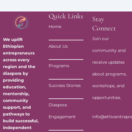
Quick Links
Stay
Home
Connect
Join our
We uplift
Ethiopian
About Us
community and
entrepreneurs
across every
receive updates
Programs
region and the
diaspora by
about programs,
providing
Success Stories
workshops, and
education,
mentorship,
opportunities.
community
Diaspora
support, and
pathways to
info@ethioentrepr
Engagement
build successful,
independent