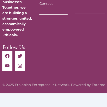
businesses.
Contact
Together, we
are building a
stronger, united,
economically
empowered
Ethiopia.
Follow Us
F
Y
T
I
a
o
w
n
c
u
i
s
e
t
t
t
b
u
t
a
o
b
e
g
o
e
r
r
k
a
© 2025 Ethiopian Entrepreneur Network. Powered by Fororoo
m